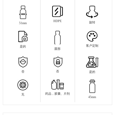
HDPE
旋转
51mm
客户定制
是的
圆形
否
否
是的
药品，胶囊、片剂
无
45mm