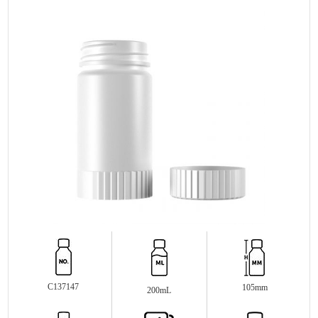
C137147
105mm
200mL