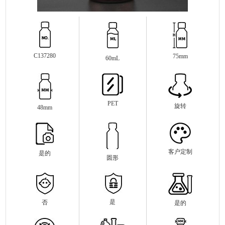
C137280
75mm
60mL
PET
旋转
48mm
客户定制
是的
圆形
是
否
是的