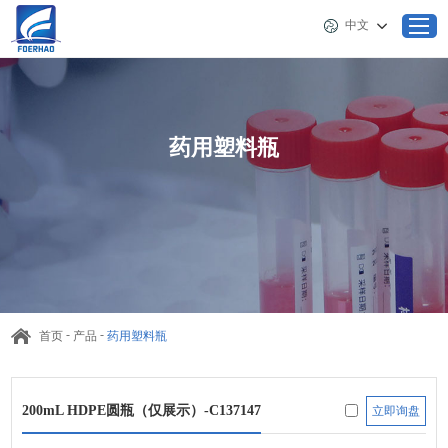
中文
首页
药用塑料瓶
关于佛尔豪
产品
新闻
-
-
首页
产品
药用塑料瓶
客户服务
联系我们
200mL HDPE圆瓶（仅展示）-C137147
立即询盘