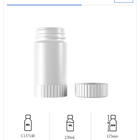
C137148
125mm
220mL