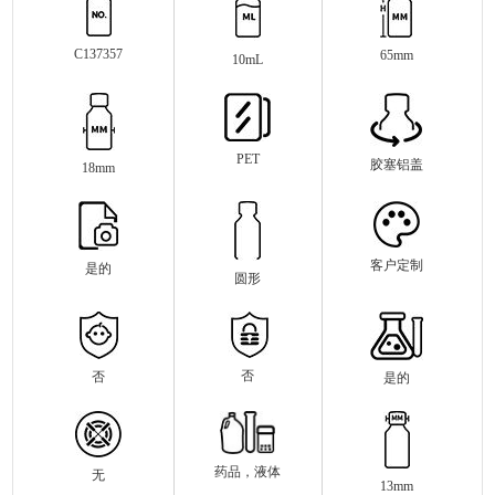
C137357
65mm
10mL
PET
胶塞铝盖
18mm
客户定制
是的
圆形
否
否
是的
药品，液体
无
13mm