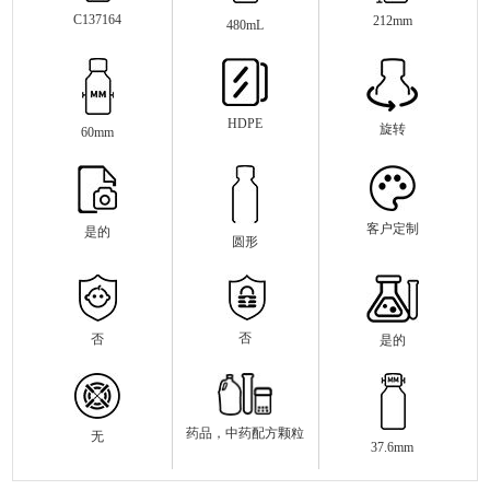
C137164
212mm
480mL
HDPE
旋转
60mm
客户定制
是的
圆形
否
否
是的
药品，中药配方颗粒
无
37.6mm