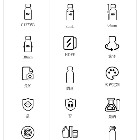
C137353
64mm
35mL
HDPE
旋转
38mm
客户定制
是的
圆形
否
是
是的