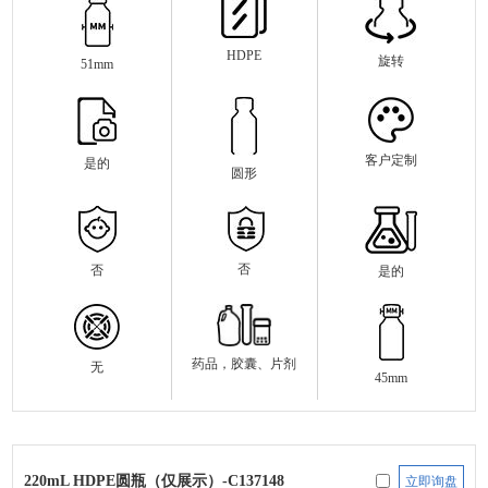
HDPE
旋转
51mm
客户定制
是的
圆形
否
否
是的
药品，胶囊、片剂
无
45mm
220mL HDPE圆瓶（仅展示）-C137148
立即询盘